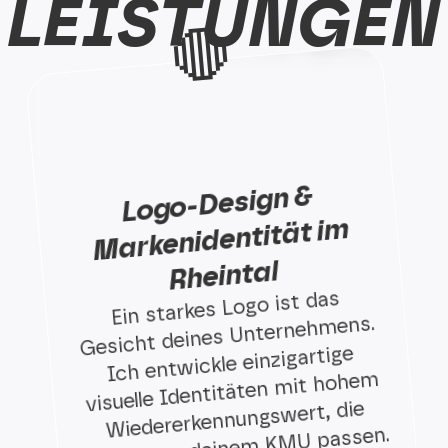
LEISTUNGEN
🛑
Logo-Design &
Markenidentität i
m
Rheintal
Ein starkes Logo ist das
Gesicht deines Unternehmens.
Ich entwickle einzigartige
visuelle Identitäten mit hohem
Wiedererkennungswert, die