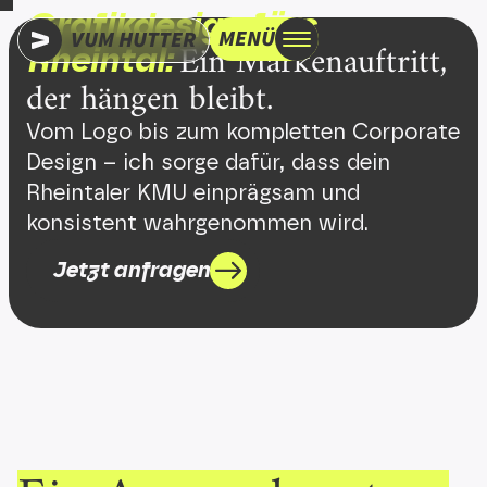
Grafik­design fürs
MENÜ
VUM HUTTER
Ein Marken­auftritt,
Rheintal:
der hängen bleibt.
Vom Logo bis zum kompletten Corporate
Design – ich sorge dafür, dass dein
Rheintaler KMU einprägsam und
konsistent wahrgenommen wird.
Jetzt anfragen