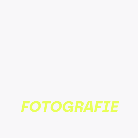
FOTO­GRA­FIE
Authentische Bilder von deinem Team,
deinen Produkten, deinem Alltag.